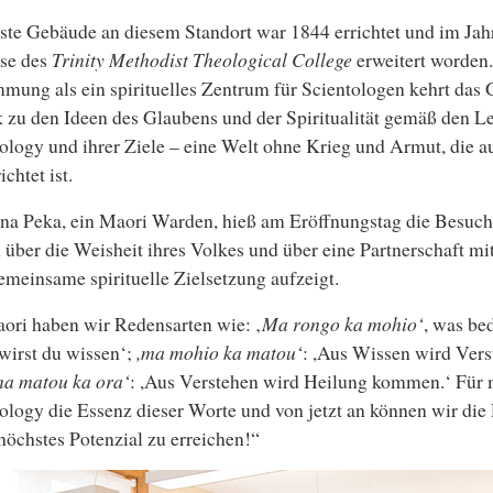
ste Gebäude an diesem Standort war 1844 errichtet und im Jah
se des
Trinity Methodist Theological College
erweitert worden.
mung als ein spirituelles Zentrum für Scientologen kehrt das
 zu den Ideen des Glaubens und der Spiritualität gemäß den L
ology und ihrer Ziele – eine Welt ohne Krieg und Armut, die a
ichtet ist.
na Peka, ein Maori Warden, hieß am Eröffnungstag die Besuc
 über die Weisheit ihres Volkes und über eine Partnerschaft mit
emeinsame spirituelle Zielsetzung aufzeigt.
ori haben wir Redensarten wie: ‚
Ma rongo ka mohio‘
, was be
 wirst du wissen‘;
,ma mohio ka matou‘
: ,Aus Wissen wird Ver
a matou ka ora‘
: ,Aus Verstehen wird Heilung kommen.‘ Für 
ology die Essenz dieser Worte und von jetzt an können wir die
höchstes Potenzial zu erreichen!“