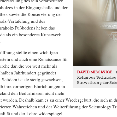
herstellung des fein verarbeiteten
holzes in der Eingangshalle und der
thek sowie die Konservierung der
olz-Vertäfelung und des
rraholz-Fußbodens heben das
de als ein besonderes Kunstwerk
.
öffnung stellte einen wichtigen
stein und auch eine Renaissance für
irche dar, die vor weit mehr als
 halben Jahrhundert gegründet
DAVID MISCAVIGE
Religious Technology 
 Seitdem ist sie stetig gewachsen,
Einweihung der Scie
b ihre vorherigen Einrichtungen in
eland den Bedürfnissen nicht mehr
t wurden. Deshalb kam es zu einer Wiedergeburt, die sich in
rierten Wahrzeichen und der Weiterführung der Scientology Tr
ualität und der Lehre widerspiegelt.