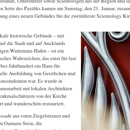
Freunde, Unterstützer sowie Scientologen aus der Region und se
n Seite des Pazifiks kamen am Samstag, den 21. Januar, zusa
ung eines neuen Gebäudes für die zweitälteste Scientology Kir
kale historische Gebäude – mit
auf die Stadt und auf Aucklands
igen Waitemata-Hafen – ist ein
isches Wahrzeichen, das einst für fast
lbes Jahrhundert ein Haus für
uelle Ausbildung von Geistlichen und
onsstudenten war. Es wurde in
menarbeit mit lokalen Architekten
enkmalschützern von der Kirche
t und wunderschön restauriert.
ssade aus roten Ziegelsteinen und
m Oamaru-Stein, die