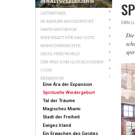
INHALTSVERZEICHNIS
SP
LEITARTIKEL
IN ZAHLEN AUSGEDRÜCKT
DAN L
DAVID MISCAVIGE
Die
EINE KRAFT FÜR DAS GUTE
sch
MENSCHENRECHTE
spi
DRUG-FREE WORLD
DER WEG ZUM GLÜCKLICHSEIN
CCHR
EXPANSION
Eine Ära der Expansion
Spirituelle Wiedergeburt
Tal der Träume
Magisches Miami
Stadt der Freiheit
Ewiges Irland
Ein Erwachen des Geistes