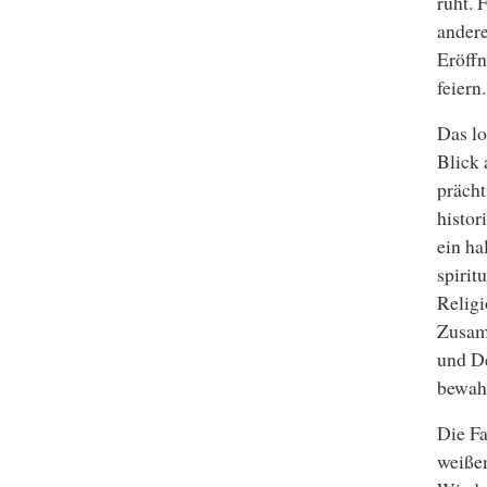
ruht. 
andere
Eröffn
feiern.
Das lo
Blick 
prächt
histor
ein ha
spirit
Religi
Zusam
und D
bewahr
Die Fa
weiße