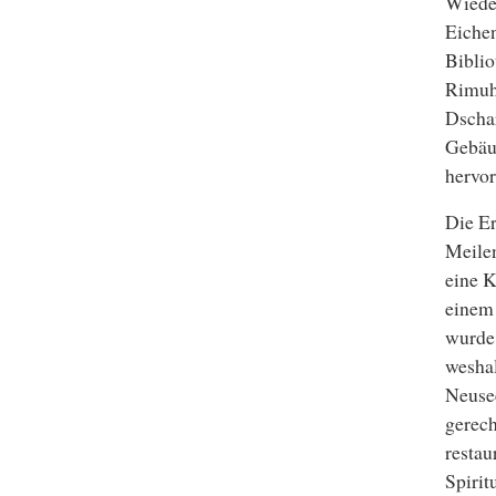
Wieder
Eichen
Biblio
Rimuh
Dscha
Gebäu
hervor
Die Er
Meilen
eine K
einem
wurde.
weshal
Neuse
gerech
restau
Spirit