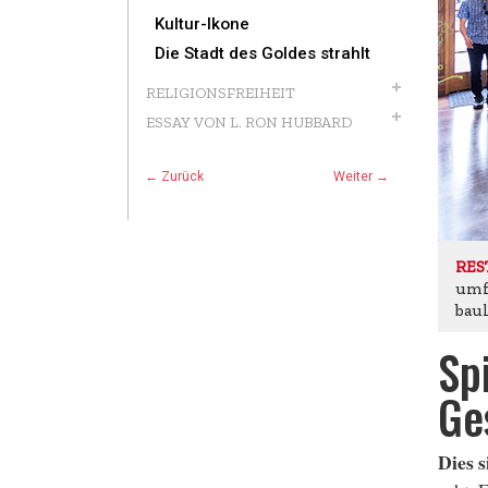
Kultur-Ikone
Die Stadt des Goldes strahlt
RELIGIONSFREIHEIT
ESSAY VON L. RON HUBBARD
← Zurück
Weiter →
RES
umf
bau
Spi
Ge
Dies 