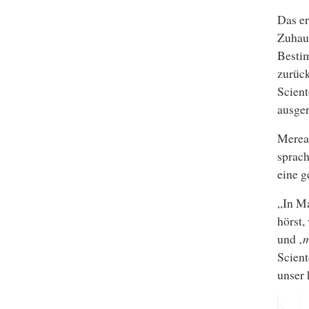
Das er
Zuhau
Bestim
zurück
Scient
ausger
Merea
sprach
eine g
„In Ma
hörst,
und ‚
m
Scient
unser 