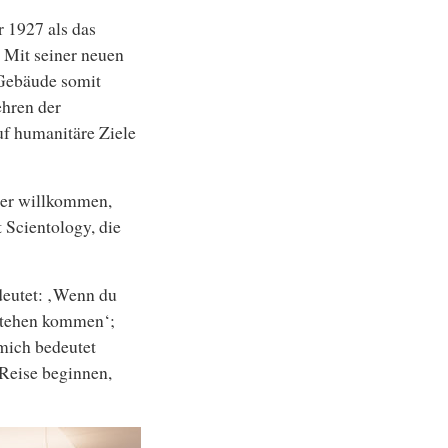
r 1927 als das
 Mit seiner neuen
 Gebäude somit
ehren der
uf humanitäre Ziele
her willkommen,
 Scientology, die
deutet: ‚Wenn du
stehen kommen‘;
mich bedeutet
 Reise beginnen,