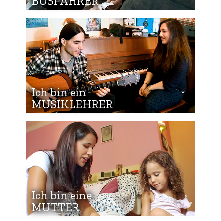
BUSFAHRER
Ich bin ein
MUSIKLEHRER
Ich bin eine
MUTTER