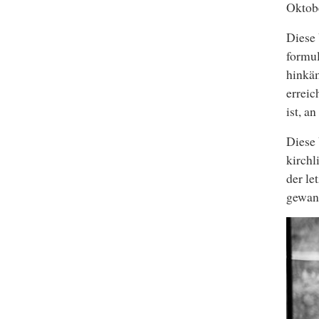
Oktob
Diese
formul
hinkäm
erreic
ist, a
Diese 
kirchl
der le
gewan