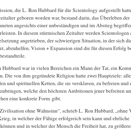
ssion, die L. Ron Hubbard für die Scientology aufgestellt hatt
italter geboren worden war, bestand darin, das Überleben de
aneten angesichts einer unbeständigen und im Abstieg begriffe
leisten. In diesem stürmischen Zeitalter werden Scientologen
elsetzung angetrieben, der schwierigen Situation, in der sich d
et, abzuhelfen. Vision + Expansion sind die für diesen Erfolg b
estandteile.
 Hubbard war in vielen Bereichen ein Mann der Tat, ein Komm
. Die von ihm gegründete Religion hatte zwei Hauptziele: al
en und spirituellen Ketten, die sie versklaven, zu befreien und
zubringen, welche den höchsten Ambitionen jener befreiten un
hen eine konkrete Form gibt.
Zivilisation ohne Wahnsinn“, schrieb L. Ron Hubbard, „ohne 
rieg, in welcher der Fähige erfolgreich sein kann und ehrlich
können und in welcher der Mensch die Freiheit hat, zu größer