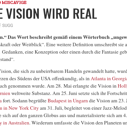
D MISCAVIGE
E VISION WIRD REAL
. SUGG
on
.“ Das Wort beschreibt gemäß einem Wörterbuch „ungew
skraft oder Weitblick“. Eine weitere Definition umschreibt sie a
 Gedanken, eine Konzeption oder einen durch die Fantasie geb
stand“.
ision, die sich zu unbeirrbarem Handeln gewandelt hatte, wur
zen des Südens der USA offenkundig, als in
Atlanta in Georgi
uch genommen wurde. Am 28. Mai erlangte die Vision in
Holl
rnien
weltweite Substanz. Am 25. Juni setzte sich ihr Fortschrit
a
fort. Sodann begrüßte
Budapest in Ungarn
die Vision am 23. J
m in New York City
am 31. Juli, begleitet von einer Jazz-Melod
e sich auf den ganzen Globus aus und materialisierte sich am 4
 in Australien
. Wiederum umfasste die Vision den Planeten u