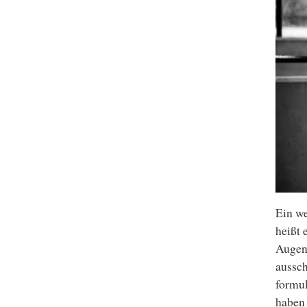
Ein we
heißt 
Augens
aussch
formul
haben 