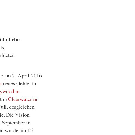
öhnliche
ls
ildeten
de am 2. April 2016
a
neues Gebiet in
ywood in
t in
Clearwater in
uli, desgleichen
ie. Die Vision
. September in
nd wurde am 15.