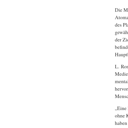
Die Mi
Atomze
des Pl
gewähr
der Zi
befind
Hauptb
L. Ron
Medien
mental
hervor
Mensc
„Eine 
ohne K
haben 