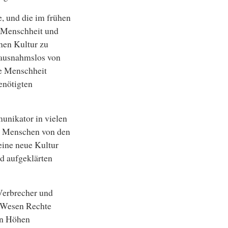
e, und die im frühen
r Menschheit und
nen Kultur zu
 ausnahmslos von
ie Menschheit
enötigten
unikator in vielen
le Menschen von den
 eine neue Kultur
d aufgeklärten
Verbrecher und
e Wesen Rechte
en Höhen