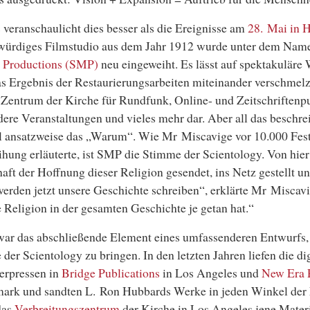
 veranschaulicht dies besser als die Ereignisse am
28. Mai in 
rwürdiges Filmstudio aus dem Jahr 1912 wurde unter dem Na
 Productions (SMP)
neu eingeweiht. Es lässt auf spektakuläre
s Ergebnis der Restaurierungsarbeiten miteinander verschmelzen
 Zentrum der Kirche für Rundfunk, Online- und Zeitschriftenpu
ere Veranstaltungen und vieles mehr dar. Aber all das beschre
 ansatzweise das „Warum“. Wie Mr Miscavige vor 10.000 Fest
hung erläuterte, ist SMP die Stimme der Scientology. Von hier
aft der Hoffnung dieser Religion gesendet, ins Netz gestellt un
erden jetzt unsere Geschichte schreiben“, erklärte Mr Miscavi
 Religion in der gesamten Geschichte je getan hat.“
ar das abschließende Element eines umfassenderen Entwurfs,
der Scientology zu bringen. In den letzten Jahren liefen die di
erpressen in
Bridge Publications
in Los Angeles und
New Era P
ark und sandten L. Ron Hubbards Werke in jeden Winkel der 
 das
Verbreitungszentrum
der Kirche in Los Angeles jene Materia