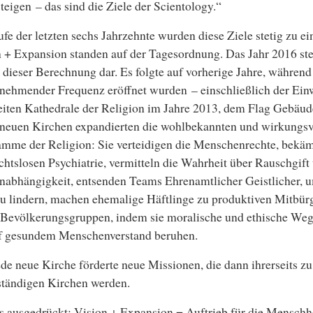
teigen – das sind die Ziele der Scientology.“
fe der letzten sechs Jahrzehnte wurden diese Ziele stetig zu ei
 + Expansion standen auf der Tagesordnung. Das Jahr 2016 stel
 dieser Berechnung dar. Es folgte auf vorherige Jahre, währen
nehmender Frequenz eröffnet wurden – einschließlich der Ein
iten Kathedrale der Religion im Jahre 2013, dem Flag Gebäude
 neuen Kirchen expandierten die wohlbekannten und wirkungsv
mme der Religion: Sie verteidigen die Menschenrechte, bekäm
chtslosen Psychiatrie, vermitteln die Wahrheit über Rauschgift
abhängigkeit, entsenden Teams Ehrenamtlicher Geistlicher, u
u lindern, machen ehemalige Häftlinge zu produktiven Mitbürg
Bevölkerungsgruppen, indem sie moralische und ethische Weg
uf gesundem Menschenverstand beruhen.
de neue Kirche förderte neue Missionen, die dann ihrerseits zu
ständigen Kirchen werden.
 ausgedrückt: Vision + Expansion = Auftrieb für die Menschhe