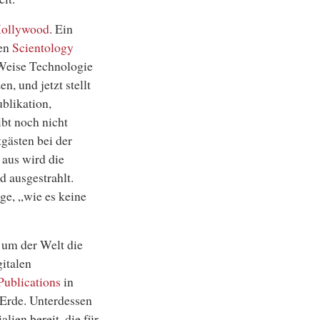
Hollywood
. Ein
men
Scientology
 Weise Technologie
, und jetzt stellt
blikation,
ibt noch nicht
gästen bei der
 aus wird die
d ausgestrahlt.
ge, „wie es keine
 um der Welt die
gitalen
ublications
in
Erde. Unterdessen
lien bereit, die für