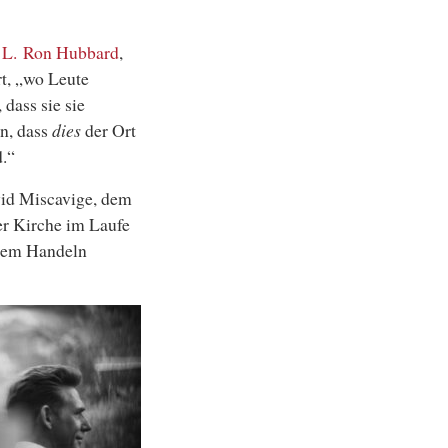
,
L. Ron Hubbard
,
rt, „wo Leute
 dass sie sie
en, dass
dies
der Ort
d.“
vid Miscavige, dem
er Kirche im Laufe
arem Handeln