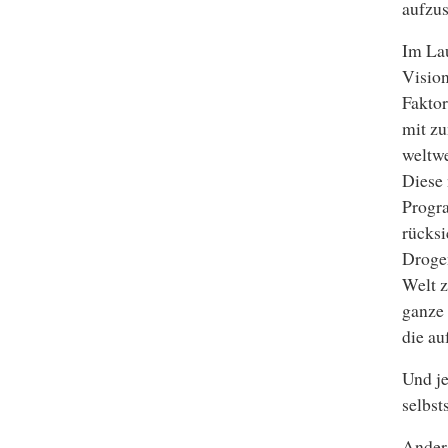
aufzus
Im Lau
Vision
Faktor
mit zu
weltwe
Diese
Progra
rücksi
Drogen
Welt z
ganze 
die a
Und je
selbst
Anders