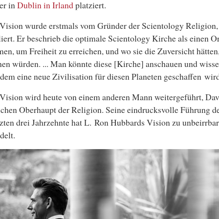
er in
Dublin in Irland
platziert.
 Vision wurde erstmals vom
Gründer der Scientology
Religion
iert. Er beschrieb die optimale Scientology Kirche als einen O
en, um Freiheit zu erreichen, und wo sie die Zuversicht hätten,
hen würden. ... Man könnte diese [Kirche] anschauen und wiss
n dem eine neue Zivilisation für diesen Planeten geschaffen wir
Vision wird heute von einem anderen Mann weitergeführt, Da
ichen Oberhaupt der Religion. Seine eindrucksvolle Führung d
tzten drei Jahrzehnte hat L. Ron Hubbards Vision zu unbeirrb
delt.