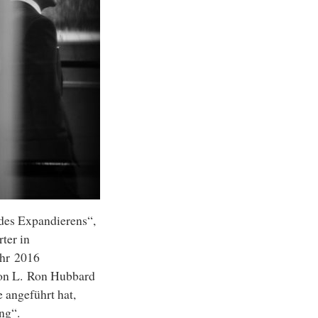
 des Expandierens“,
ter in
ahr 2016
von L. Ron Hubbard
 angeführt hat,
ng“.