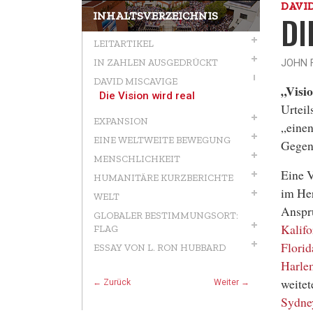
DAVI
INHALTSVERZEICHNIS
DI
LEITARTIKEL
IN ZAHLEN AUSGEDRÜCKT
JOHN F
DAVID MISCAVIGE
„
Visi
Die Vision wird real
Urteil
EXPANSION
„einen
EINE WELTWEITE BEWEGUNG
Gegen
MENSCHLICHKEIT
Eine V
HUMANITÄRE KURZBERICHTE
im Her
WELT
Anspr
GLOBALER BESTIMMUNGSORT:
Kalifo
FLAG
Florid
ESSAY VON L. RON HUBBARD
Harle
weitet
← Zurück
Weiter →
Sydney