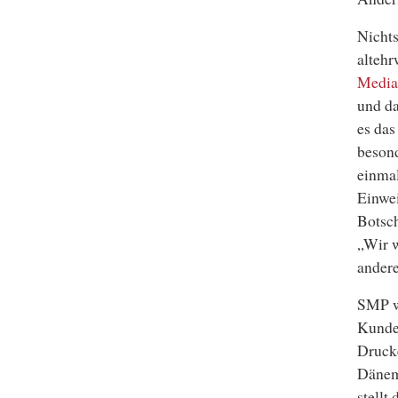
Nichts
alteh
Media
und da
es das
besond
einmal
Einwei
Botsch
„Wir w
andere
SMP w
Kunde 
Druck
Dänem
stellt